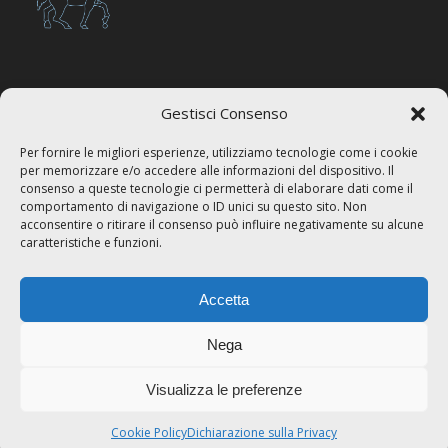
Gestisci Consenso
Asssociazione
Per fornire le migliori esperienze, utilizziamo tecnologie come i cookie
Sosteniamo l’associazione
Medici in Strada
città di Padova, il
per memorizzare e/o accedere alle informazioni del dispositivo. Il
codice per il 5x mille
consenso a queste tecnologie ci permetterà di elaborare dati come il
comportamento di navigazione o ID unici su questo sito. Non
acconsentire o ritirare il consenso può influire negativamente su alcune
caratteristiche e funzioni.
Accetta
Nega
Visualizza le preferenze
© Studio Lo Bello | P.Iva 00196840284 |
Privacy Policy
|
Cookie Policy
Cookie Policy
Dichiarazione sulla Privacy
| Designed by
Yard104
-
Enfold Theme by Kriesi