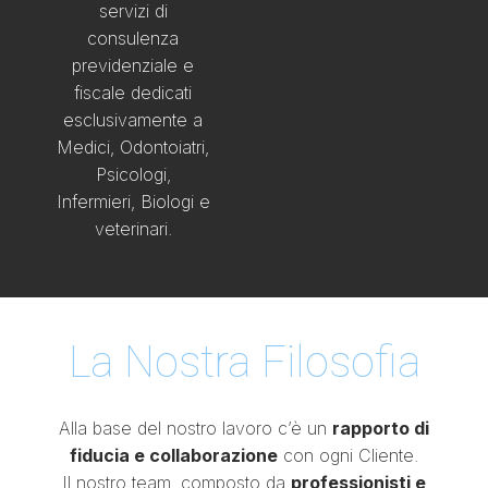
servizi di
consulenza
previdenziale e
fiscale dedicati
esclusivamente a
Medici, Odontoiatri,
Psicologi,
Infermieri, Biologi e
veterinari.
La Nostra Filosofia
Alla base del nostro lavoro c’è un
rapporto di
fiducia e collaborazione
con ogni Cliente.
Il nostro team, composto da
professionisti e